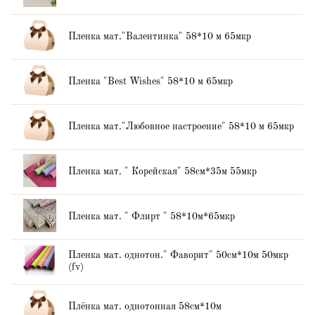
Пленка мат."Валентинка" 58*10 м 65мкр
Пленка "Best Wishes" 58*10 м 65мкр
Пленка мат."Любовное настроение" 58*10 м 65мкр
Пленка мат. " Корейская" 58см*35м 55мкр
Пленка мат. " Флирт " 58*10м*65мкр
Пленка мат. однотон." Фаворит" 50см*10м 50мкр
(fv)
Плёнка мат. однотонная 58см*10м