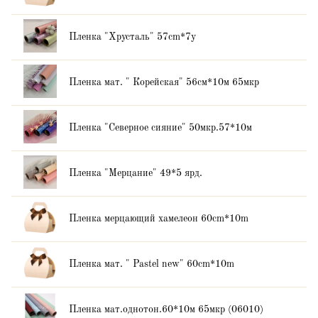
Пленка "Хрусталь" 57cm*7y
Пленка мат. " Корейская" 56см*10м 65мкр
Пленка "Северное сияние" 50мкр.57*10м
Пленка "Мерцание" 49*5 ярд.
Пленка мерцающий хамелеон 60cm*10m
Пленка мат. " Pastel new" 60cm*10m
Пленка мат.однотон.60*10м 65мкр (06010)