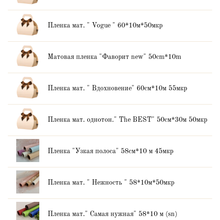
Пленка мат. " Vogue " 60*10м*50мкр
Матовая пленка "Фаворит new" 50сm*10m
Пленка мат. " Вдохновение" 60см*10м 55мкр
Пленка мат. однотон." The BEST" 50см*30м 50мкр
Пленка "Узкая полоса" 58см*10 м 45мкр
Пленка мат. " Нежность " 58*10м*50мкр
Пленка мат." Самая нужная" 58*10 м (sn)