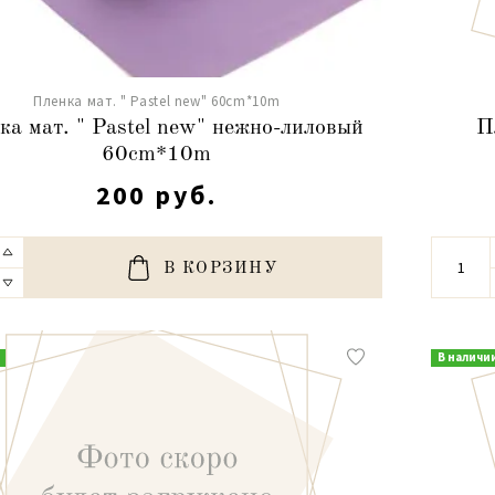
Пленка мат. " Pastel new" 60cm*10m
ка мат. " Pastel new" нежно-лиловый
П
60cm*10m
200 руб.
В КОРЗИНУ
В наличи