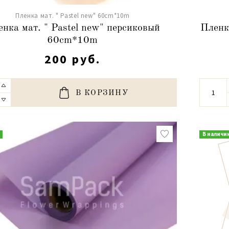
Пленка мат. " Pastel new" 60cm*10m
нка мат. " Pastel new" персиковый
Пленка
60cm*10m
200 руб.
В КОРЗИНУ
В наличи