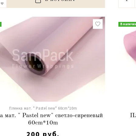
В наличи
Пленка мат. " Pastel new" 60cm*10m
а мат. " Pastel new" светло-сиреневый
Пл
60cm*10m
200 руб.