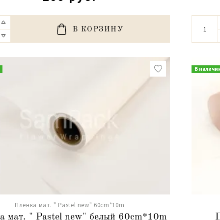
В КОРЗИНУ
В наличи
Пленка мат. " Pastel new" 60cm*10m
а мат. " Pastel new" белый 60cm*10m
П