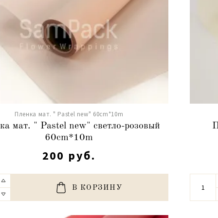
Пленка мат. " Pastel new" 60cm*10m
ка мат. " Pastel new" светло-розовый
П
60cm*10m
200 руб.
В КОРЗИНУ