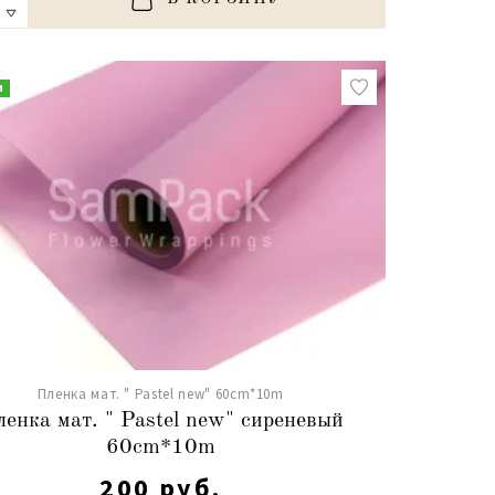
и
Пленка мат. " Pastel new" 60cm*10m
енка мат. " Pastel new" сиреневый
60cm*10m
200 руб.