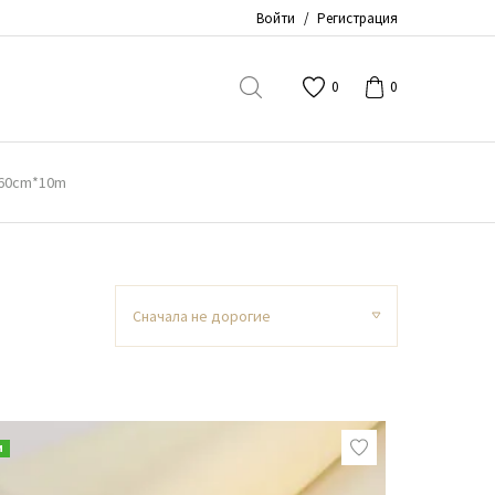
Войти
/
Регистрация
0
0
" 60cm*10m
Сначала не дорогие
и