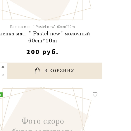
Пленка мат. " Pastel new" 60cm*10m
ленка мат. " Pastel new" молочный
60cm*10m
200 руб.
В КОРЗИНУ
и