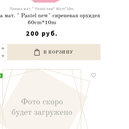
Пленка мат. " Pastel new" 60cm*10m
 мат. " Pastel new" сиреневая орхидея
60cm*10m
200 руб.
В КОРЗИНУ
и