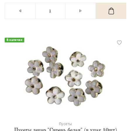
В наличии
Пусеты
Пусеты декор."Сирень белая" (в упак.10шт)