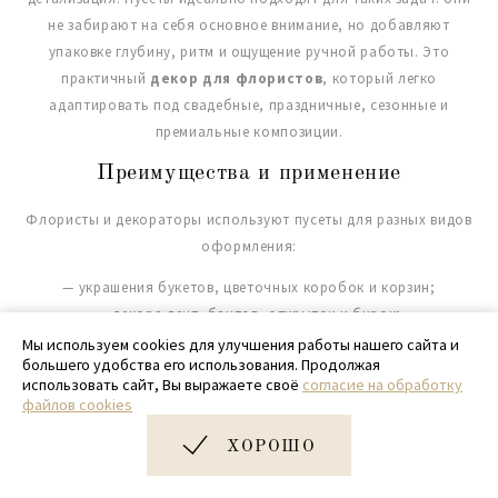
не забирают на себя основное внимание, но добавляют
упаковке глубину, ритм и ощущение ручной работы. Это
практичный
декор для флористов
, который легко
адаптировать под свадебные, праздничные, сезонные и
премиальные композиции.
Преимущества и применение
Флористы и декораторы используют пусеты для разных видов
оформления:
— украшения букетов, цветочных коробок и корзин;
— декора лент, бантов, открыток и бирок;
— оформления подарочных наборов и праздничной упаковки;
Мы используем cookies для улучшения работы нашего сайта и
большего удобства его использования. Продолжая
— создания акцентов в свадебных композициях и аксессуарах;
использовать сайт, Вы выражаете своё
согласие на обработку
— декора витрин, фотозон и интерьерных композиций.
файлов cookies
Пусеты хорошо сочетаются с матовой плёнкой, калькой,
ХОРОШО
крафтовой бумагой, фетром, сеткой, тканевыми и атласными
лентами. Они особенно уместны там, где
упаковка для цветов