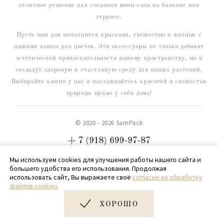
отличное решение для создания мини-сада на балконе или
террасе.
Пусть ваш дом наполнится красками, свежестью и жизнью с
нашими кашпо для цветов. Эти аксессуары не только добавят
эстетической привлекательности вашему пространству, но и
создадут здоровую и счастливую среду для ваших растений.
Выбирайте кашпо у нас и наслаждайтесь красотой и свежестью
природы прямо у себя дома!
© 2020 - 2026 SamPack
+ 7 (918) 699-97-87
zakaz@sampack.store
Мы используем cookies для улучшения работы нашего сайта и
большего удобства его использования. Продолжая
Дизайн и разработка сайта
Very Good
использовать сайт, Вы выражаете своё
согласие на обработку
файлов cookies
ХОРОШО