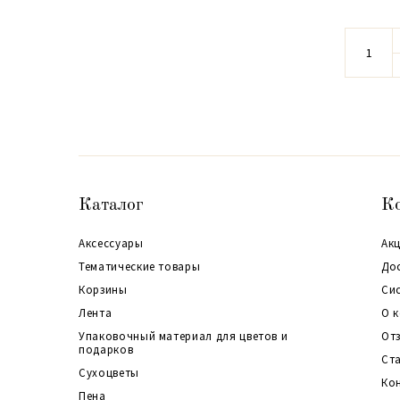
Каталог
К
Аксессуары
Акц
Тематические товары
До
Корзины
Си
Лента
О 
Упаковочный материал для цветов и
От
подарков
Ст
Сухоцветы
Ко
Пена