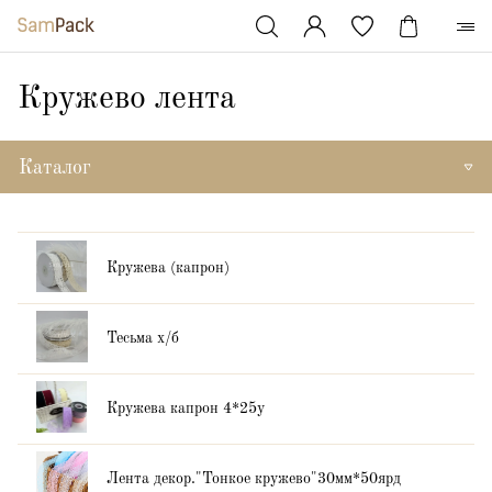
Кружево лента
Каталог
Кружева (капрон)
Тесьма х/б
Кружева капрон 4*25y
Лента декор."Тонкое кружево"30мм*50ярд