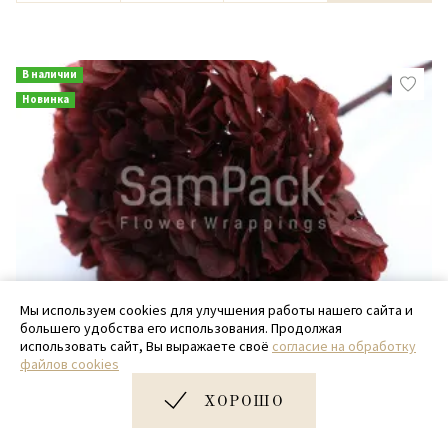
В наличии
Новинка
Мы используем cookies для улучшения работы нашего сайта и
большего удобства его использования. Продолжая
использовать сайт, Вы выражаете своё
согласие на обработку
Изделия декор.стабил.Гортензия
файлов cookies
Изделия декор.стабил."Гортензия XXL" бордовый
ХОРОШО
950 руб.