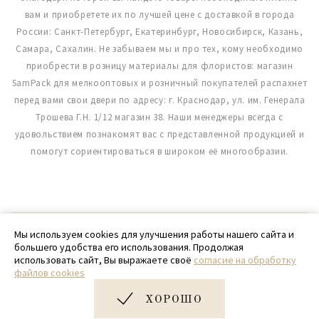
вам и приобретете их по лучшей цене с доставкой в города
России: Санкт-Петербург, Екатеринбург, Новосибирск, Казань,
Самара, Сахалин. Не забываем мы и про тех, кому необходимо
приобрести в розницу материалы для флористов: магазин
SamPack для мелкооптовых и розничный покупателей распахнет
перед вами свои двери по адресу: г. Краснодар, ул. им. Генерала
Трошева Г.Н. 1/12 магазин 38. Наши менеджеры всегда с
удовольствием познакомят вас с представленной продукцией и
помогут сориентироваться в широком её многообразии.
© 2020 - 2026 SamPack
Мы используем cookies для улучшения работы нашего сайта и
большего удобства его использования. Продолжая
+ 7 (918) 699-97-87
использовать сайт, Вы выражаете своё
согласие на обработку
файлов cookies
zakaz@sampack.store
ХОРОШО
Дизайн и разработка сайта
Very Good