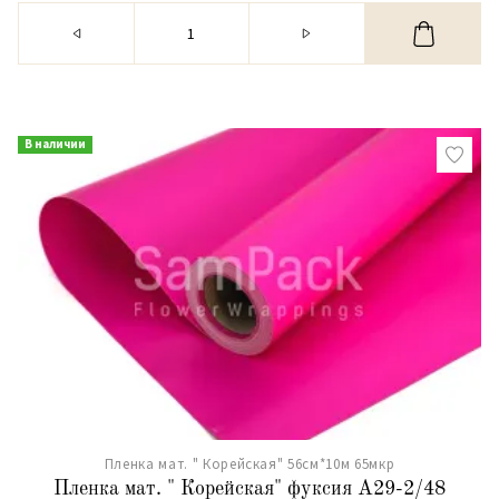
В наличии
Пленка мат. " Корейская" 56см*10м 65мкр
Пленка мат. " Корейская" фуксия А29-2/48