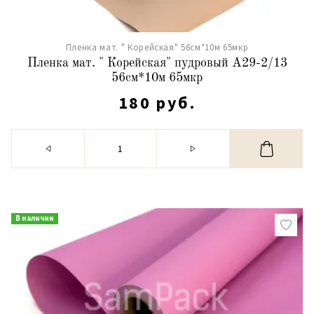
Пленка мат. " Корейская" 56см*10м 65мкр
Пленка мат. " Корейская" пудровый А29-2/13
56см*10м 65мкр
180 руб.
В наличии