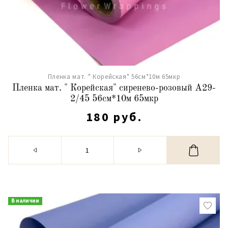
Пленка мат. " Корейская" 56см*10м 65мкр
Пленка мат. " Корейская" сиренево-розовый А29-
2/45 56см*10м 65мкр
180 руб.
В наличии