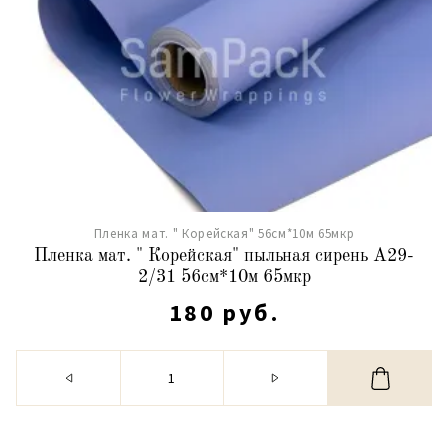
Пленка мат. " Корейская" 56см*10м 65мкр
Пленка мат. " Корейская" пыльная сирень А29-
2/31 56см*10м 65мкр
180 руб.