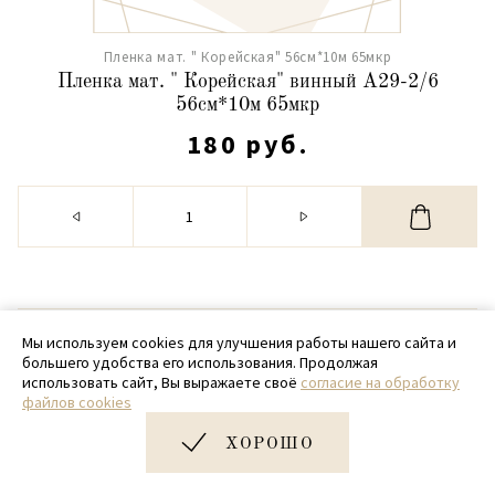
Пленка мат. " Корейская" 56см*10м 65мкр
Пленка мат. " Корейская" винный А29-2/6
56см*10м 65мкр
180 руб.
© 2020 - 2026 SamPack
Мы используем cookies для улучшения работы нашего сайта и
большего удобства его использования. Продолжая
+ 7 (918) 699-97-87
использовать сайт, Вы выражаете своё
согласие на обработку
файлов cookies
zakaz@sampack.store
ХОРОШО
Дизайн и разработка сайта
Very Good