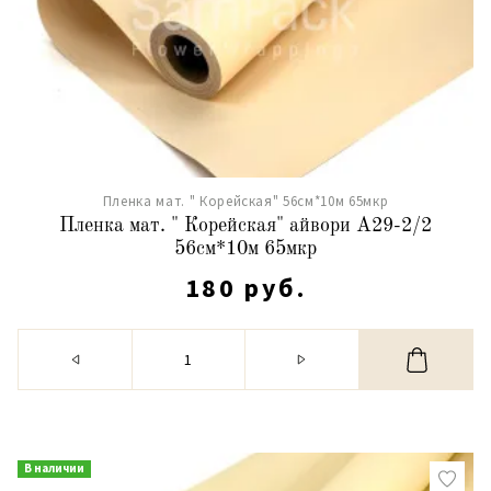
Пленка мат. " Корейская" 56см*10м 65мкр
Пленка мат. " Корейская" айвори А29-2/2
56см*10м 65мкр
180 руб.
В наличии