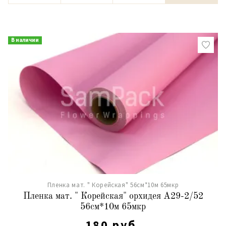
В наличии
Пленка мат. " Корейская" 56см*10м 65мкр
Пленка мат. " Корейская" орхидея А29-2/52
56см*10м 65мкр
180 руб.