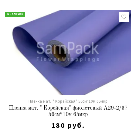
В наличии
Пленка мат. " Корейская" 56см*10м 65мкр
Пленка мат. " Корейская" фиолетовый А29-2/37
56см*10м 65мкр
180 руб.