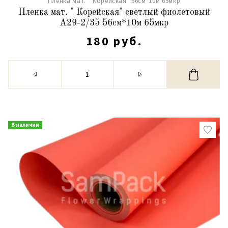
Пленка мат. " Корейская" 56см*10м 65мкр
Пленка мат. " Корейская" светлый фиолетовый
А29-2/35 56см*10м 65мкр
180 руб.
В наличии