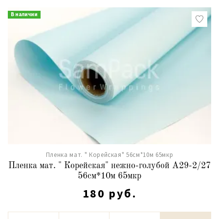
В наличии
Пленка мат. " Корейская" 56см*10м 65мкр
Пленка мат. " Корейская" нежно-голубой А29-2/27
56см*10м 65мкр
180 руб.