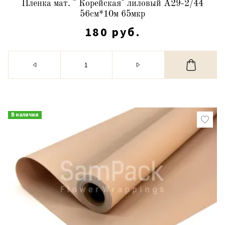
Пленка мат. " Корейская" лиловый А29-2/44
56см*10м 65мкр
180 руб.
В наличии