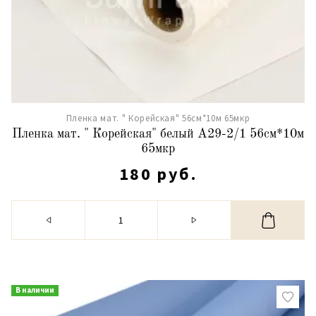
Пленка мат. " Корейская" 56см*10м 65мкр
Пленка мат. " Корейская" белый А29-2/1 56см*10м
65мкр
180 руб.
В наличии