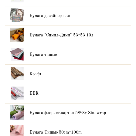
Бумага дизайнерская
Бумага "Симпл-Димп" 53*53 10л
Бумага тишью
Крафт
БВК
Бумага флорист.картон 58*8y Sinowrap
Бумага Тишью 50cm*100m