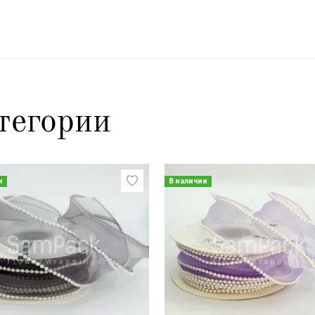
тегории
и
В наличии