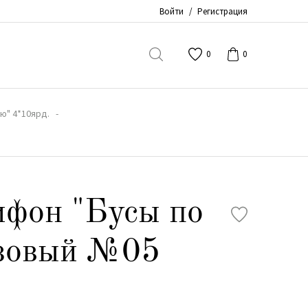
Войти
/
Регистрация
0
0
ю" 4*10ярд.
фон "Бусы по
озовый №05