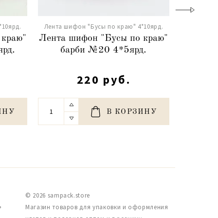
*10ярд.
Лента шифон "Бусы по краю" 4*10ярд.
Лента шиф
 краю"
Лента шифон "Бусы по краю"
Лента ш
рд.
барби №20 4*5ярд.
бел
220 руб.
ИНУ
В КОРЗИНУ
© 2026 sampack.store
,
Магазин товаров для упаковки и оформления