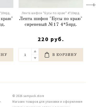
*10ярд.
Лента шифон "Бусы по краю" 4*10ярд.
Лента шиф
 краю"
Лента шифон "Бусы по краю"
Лента ш
д.
сиреневый №17 4*5ярд.
бар
220 руб.
ИНУ
В КОРЗИНУ
© 2026 sampack.store
,
Магазин товаров для упаковки и оформления