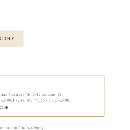
РЗИНУ
рала Трошева Г.Н. 1/12 магазин 38.
6:00. Пн, вт, чт, пт, сб - с 7:00-16:00.
ссии.
коралловый №04 4*5ярд.