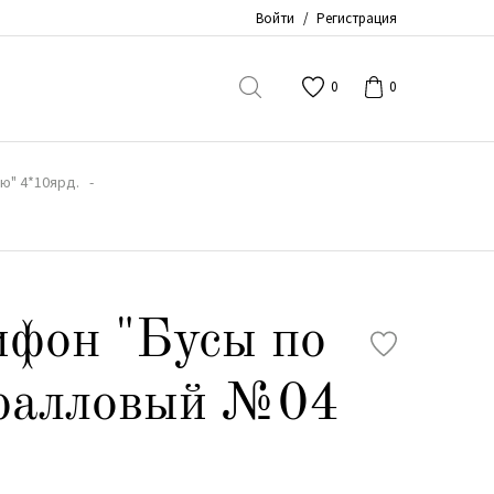
Войти
/
Регистрация
0
0
ю" 4*10ярд.
фон "Бусы по
оралловый №04