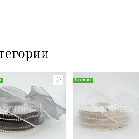
тегории
и
В наличии