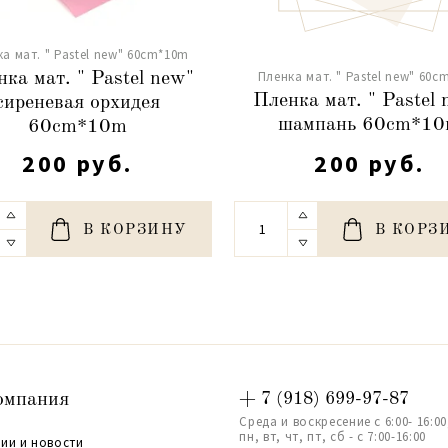
а мат. " Pastel new" 60cm*10m
Пленка мат. " Pastel new" 60c
ка мат. " Pastel new"
Пленка мат. " Pastel
сиреневая орхидея
шампань 60cm*1
60cm*10m
200 руб.
200 руб.
В КОРЗИНУ
В КОРЗ
омпания
+ 7 (918) 699-97-87
Среда и воскресение с 6:00- 16:00
пн, вт, чт, пт, сб - с 7:00-16:00
ии и новости