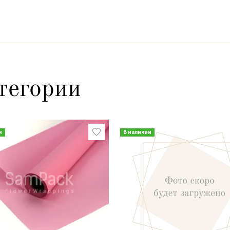
тегории
и
В наличии