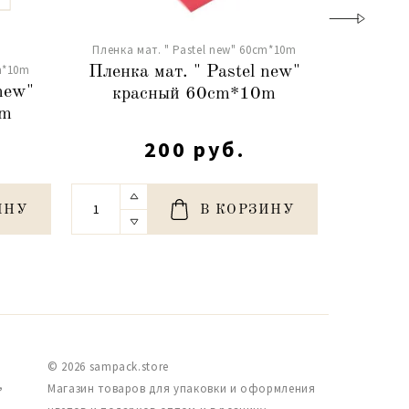
Пленка мат. " Pastel new" 60cm*10m
Пленка м
m*10m
Пленка мат. " Pastel new"
Пленка
 new"
красный 60cm*10m
пастель
0m
200 руб.
ИНУ
В КОРЗИНУ
© 2026 sampack.store
,
Магазин товаров для упаковки и оформления