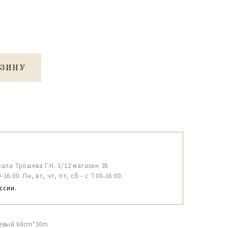
РЗИНУ
рала Трошева Г.Н. 1/12 магазин 38.
6:00. Пн, вт, чт, пт, сб - с 7:00-16:00.
ссии.
еневый 60cm*10m