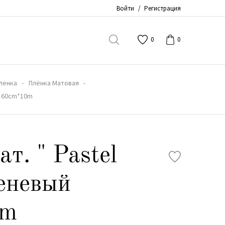
Войти
/
Регистрация
0
0
ленка
Плёнка Матовая
й 60cm*10m
т. " Pastel
еневый
0m