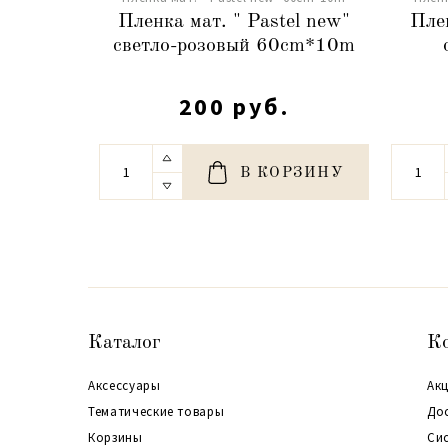
Пленка мат. " Pastel new"
Плен
светло-розовый 60cm*10m
200 руб.
В КОРЗИНУ
Каталог
К
Аксессуары
Акц
Тематические товары
До
Корзины
Си