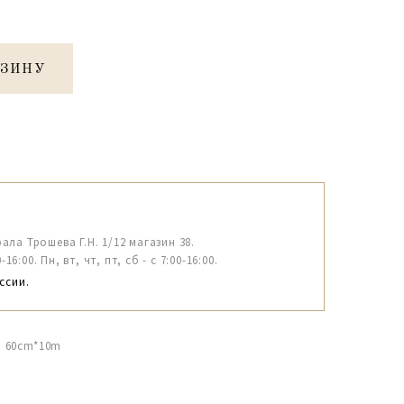
РЗИНУ
рала Трошева Г.Н. 1/12 магазин 38.
6:00. Пн, вт, чт, пт, сб - с 7:00-16:00.
ссии.
ый 60cm*10m