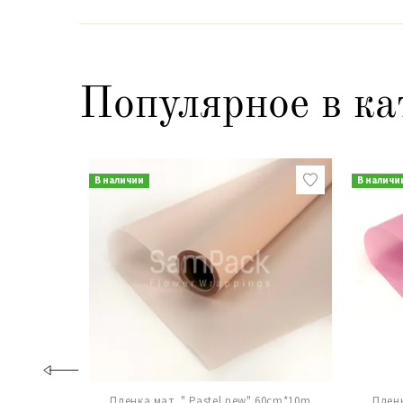
Популярное в ка
В наличии
В наличи
Пленка мат. " Pastel new" 60cm*10m
Пленк