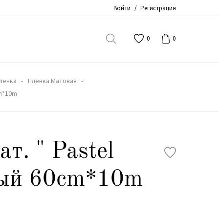
Войти
/
Регистрация
0
0
ленка
Плёнка Матовая
cm*10m
т. " Pastel
лый 60cm*10m