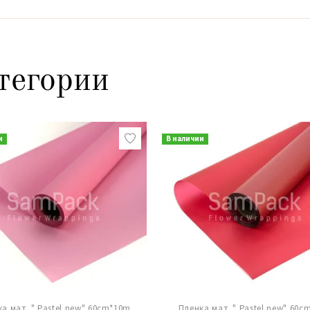
тегории
и
В наличии
а мат. " Pastel new" 60cm*10m
Пленка мат. " Pastel new" 60c