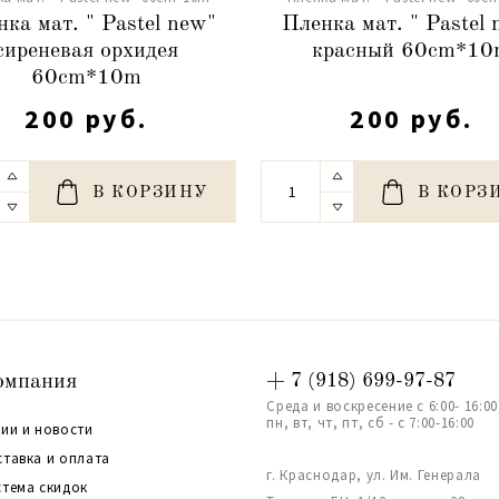
ка мат. " Pastel new"
Пленка мат. " Pastel
сиреневая орхидея
красный 60cm*10
60cm*10m
200 руб.
200 руб.
В КОРЗИНУ
В КОРЗ
омпания
+ 7 (918) 699-97-87
Среда и воскресение с 6:00- 16:00
пн, вт, чт, пт, сб - с 7:00-16:00
ии и новости
ставка и оплата
г. Краснодар, ул. Им. Генерала
стема скидок