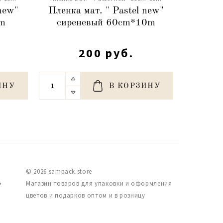
 new"
Пленка мат. " Pastel new"
Пленка
m
сиреневый 60cm*10m
перс
200 руб.
ИНУ
В КОРЗИНУ
© 2026 sampack.store
,
Магазин товаров для упаковки и оформления
цветов и подарков оптом и в розницу