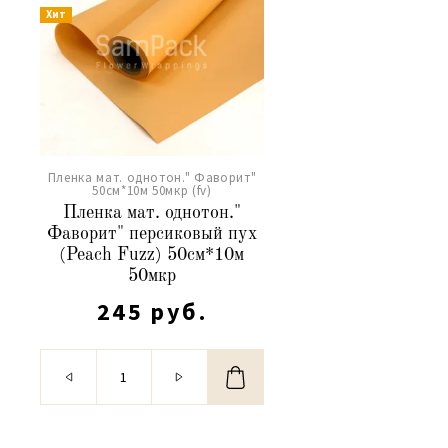
Хит
Пленка мат. однотон." Фаворит"
50см*10м 50мкр (fv)
Пленка мат. однотон."
Фаворит" персиковый пух
(Peach Fuzz) 50см*10м
50мкр
245 руб.