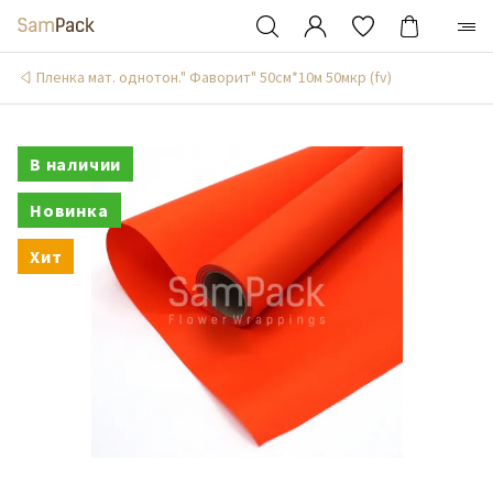
Пленка мат. однотон." Фаворит" 50см*10м 50мкр (fv)
В наличии
Новинка
Хит