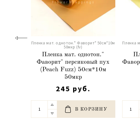
Пленка мат. однотон." Фаворит" 50см*10м
Пленка м
50мкр (fv)
Пленка мат. однотон."
Пл
Фаворит" персиковый пух
Фавор
(Peach Fuzz) 50см*10м
50мкр
245 руб.
В КОРЗИНУ