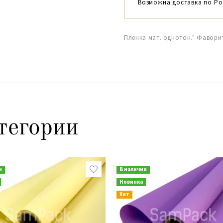
Возможна доставка по Ро
Пленка мат. однотон." Фаворит
тегории
и
В наличии
Новинка
Хит