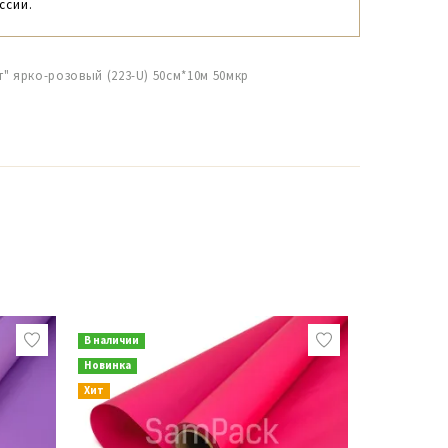
ссии.
" ярко-розовый (223-U) 50см*10м 50мкр
В наличии
В наличии
Новинка
Новинка
Хит
Хит