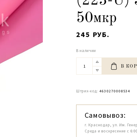
(223-U)
50мкр
245 РУБ.
В наличии
В КО
Штрих-код:
4630270008534
Самовывоз:
г. Краснодар, ул. Им. Гене
Среда и воскресение с 6:00-1