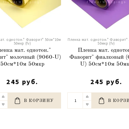
ат. однотон." Фаворит" 50см*10м
Пленка мат. однотон." Фаворит"
50мкр (fv)
50мкр (fv)
енка мат. однотон."
Пленка мат. одното
ит" молочный (9060-U)
Фаворит" фиалковый (
50см*10м 50мкр
U) 50см*10м 50м
245 руб.
245 руб.
В КОРЗИНУ
В КОРЗ