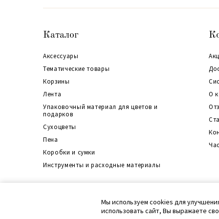
Каталог
К
Аксессуары
Акц
Тематические товары
До
Корзины
Си
Лента
О 
Упаковочный материал для цветов и
От
подарков
Ст
Сухоцветы
Ко
Пена
Ча
Коробки и сумки
Инструменты и расходные материалы
Политика конфиденциальности
Согласие на обработку перс. данных
Кар
Мы используем cookies для улучшени
Согласие на обработку файлов cookie
использовать сайт, Вы выражаете св