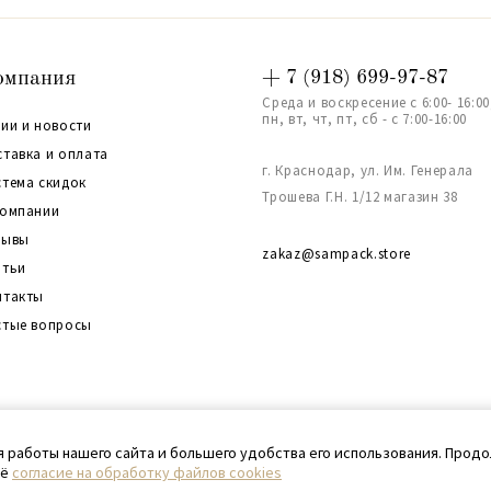
омпания
+ 7 (918) 699-97-87
Среда и воскресение с 6:00- 16:00
пн, вт, чт, пт, сб - с 7:00-16:00
ии и новости
ставка и оплата
г. Краснодар, ул. Им. Генерала
стема скидок
Трошева Г.Н. 1/12 магазин 38
компании
зывы
zakaz@sampack.store
атьи
нтакты
стые вопросы
та сайта
я работы нашего сайта и большего удобства его использования. Прод
оё
согласие на обработку файлов cookies