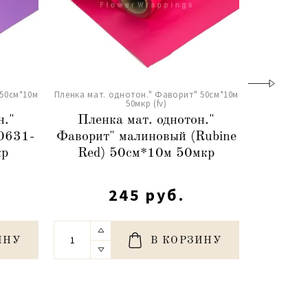
 50см*10м
Пленка мат. однотон." Фаворит" 50см*10м
Пленка мат.
50мкр (fv)
н."
Пленка мат. однотон."
Плен
0631-
Фаворит" малиновый (Rubine
Фавор
кр
Red) 50см*10м 50мкр
(387-
245 руб.
ИНУ
В КОРЗИНУ