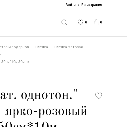
Войти
/
Регистрация
0
0
етов и подарков
Пленка
Плёнка Матовая
) 50см*10м 50мкр
ат. однотон."
 ярко-розовый