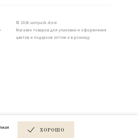
© 2026 sampack.store
,
Магазин товаров для упаковки и оформления
цветов и подарков оптом и в розницу
Дизайн и разработка сайта
олжая
Very Good
ХОРОШО