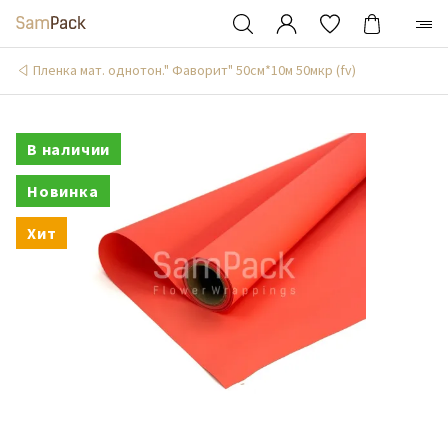
Пленка мат. однотон." Фаворит" 50см*10м 50мкр (fv)
В наличии
Новинка
Хит