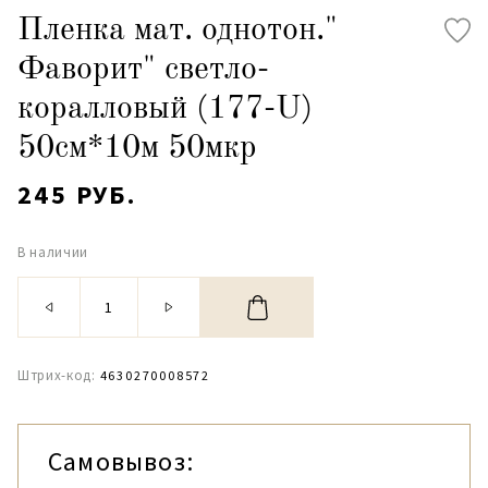
Пленка мат. однотон."
Фаворит" светло-
коралловый (177-U)
50см*10м 50мкр
245 РУБ.
В наличии
Штрих-код:
4630270008572
Самовывоз: