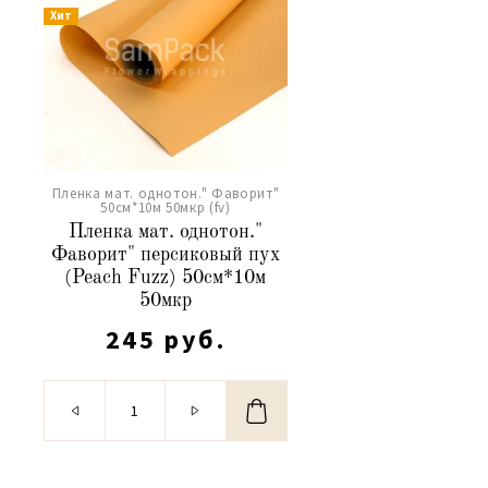
Хит
Пленка мат. однотон." Фаворит"
50см*10м 50мкр (fv)
Пленка мат. однотон."
Фаворит" персиковый пух
(Peach Fuzz) 50см*10м
50мкр
245 руб.