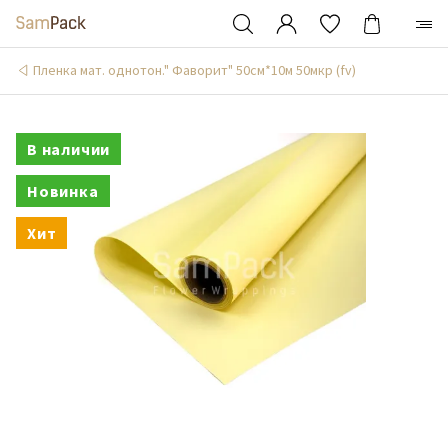
Пленка мат. однотон." Фаворит" 50см*10м 50мкр (fv)
В наличии
Новинка
Хит