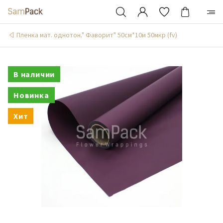
Пленка мат. однотон." Фаворит" 50см*10м 50мкр (fv)
В наличии
Новинка
Хит