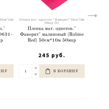
 50см*10м
Пленка мат. однотон." Фаворит" 50см*10м
Пленка мат.
50мкр (fv)
н."
Пленка мат. однотон."
Плен
0631-
Фаворит" малиновый (Rubine
Фавор
кр
Red) 50см*10м 50мкр
(387-
245 руб.
ИНУ
В КОРЗИНУ