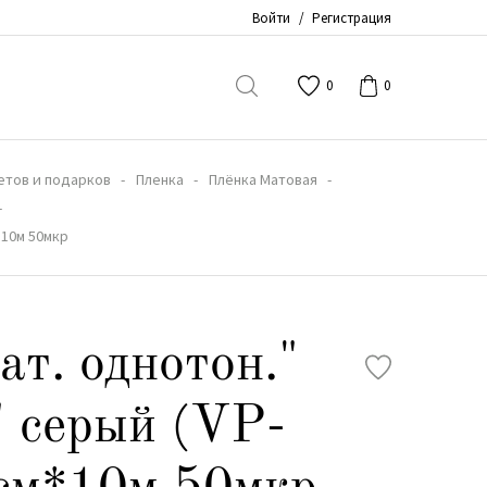
Войти
/
Регистрация
0
0
етов и подарков
Пленка
Плёнка Матовая
*10м 50мкр
ат. однотон."
 серый (VP-