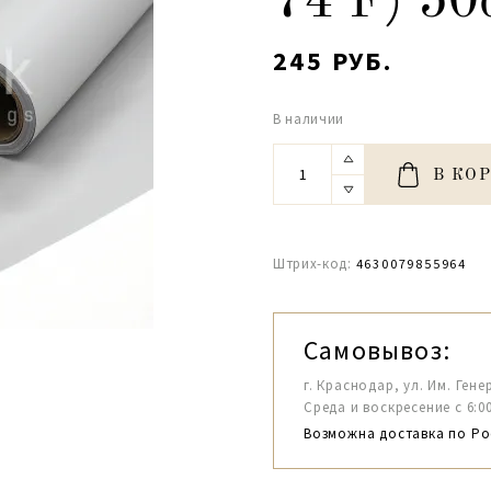
74 F) 50
245 РУБ.
В наличии
В КО
Штрих-код:
4630079855964
Самовывоз:
г. Краснодар, ул. Им. Гене
Среда и воскресение с 6:00-1
Возможна доставка по Ро