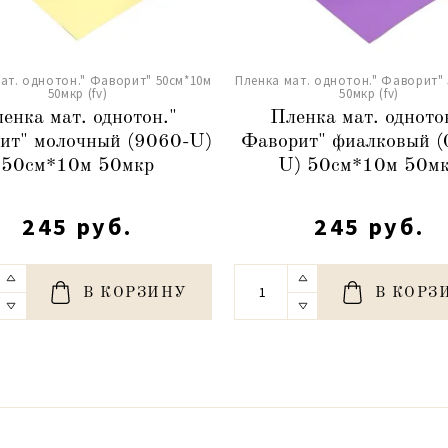
ат. однотон." Фаворит" 50см*10м
Пленка мат. однотон." Фаворит"
50мкр (fv)
50мкр (fv)
енка мат. однотон."
Пленка мат. одното
ит" молочный (9060-U)
Фаворит" фиалковый (
50см*10м 50мкр
U) 50см*10м 50м
245 руб.
245 руб.
В КОРЗИНУ
В КОРЗ