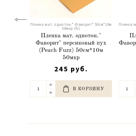
Пленка мат. однотон." Фаворит" 50см*10м
Пленка м
50мкр (fv)
Пленка мат. однотон."
Пл
Фаворит" персиковый пух
Фавор
(Peach Fuzz) 50см*10м
50мкр
245 руб.
В КОРЗИНУ