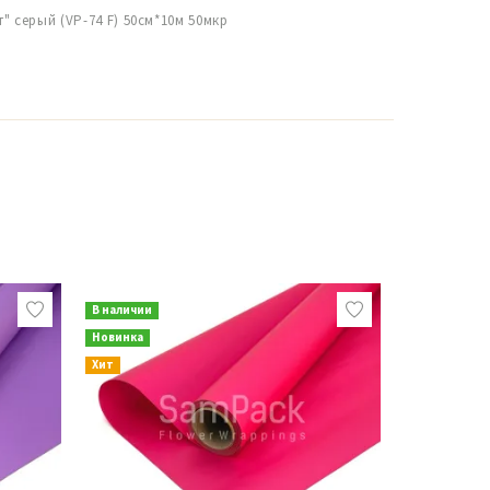
" серый (VP-74 F) 50см*10м 50мкр
В наличии
В наличии
Новинка
Новинка
Хит
Хит