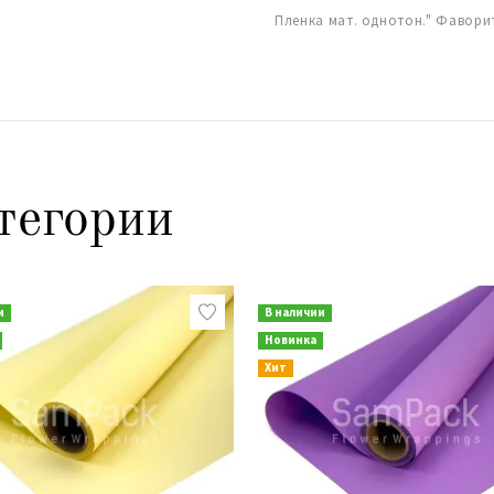
Пленка мат. однотон." Фаворит
тегории
и
В наличии
Новинка
Хит