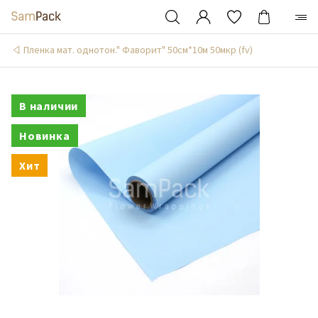
Пленка мат. однотон." Фаворит" 50см*10м 50мкр (fv)
В наличии
Новинка
Хит