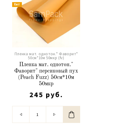
Хит
Пленка мат. однотон." Фаворит"
50см*10м 50мкр (fv)
Пленка мат. однотон."
Фаворит" персиковый пух
(Peach Fuzz) 50см*10м
50мкр
245 руб.