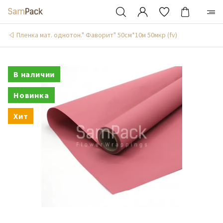
Пленка мат. однотон." Фаворит" 50см*10м 50мкр (fv)
В наличии
Новинка
Хит