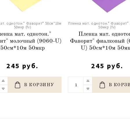
ат. однотон." Фаворит" 50см*10м
Пленка мат. однотон." Фаворит"
50мкр (fv)
50мкр (fv)
енка мат. однотон."
Пленка мат. одното
ит" молочный (9060-U)
Фаворит" фиалковый (
50см*10м 50мкр
U) 50см*10м 50м
245 руб.
245 руб.
В КОРЗИНУ
В КОРЗ