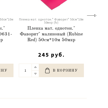
 50см*10м
Пленка мат. однотон." Фаворит" 50см*10м
Пленка мат.
50мкр (fv)
н."
Пленка мат. однотон."
Плен
0631-
Фаворит" малиновый (Rubine
Фавор
кр
Red) 50см*10м 50мкр
(387-
245 руб.
ИНУ
В КОРЗИНУ