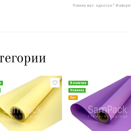
Пленка мат. однотон." Фаворит
тегории
и
В наличии
Новинка
Хит