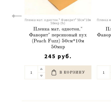
Пленка мат. однотон." Фаворит" 50см*10м
Пленка м
50мкр (fv)
Пленка мат. однотон."
Пл
Фаворит" персиковый пух
Фавор
(Peach Fuzz) 50см*10м
50мкр
245 руб.
В КОРЗИНУ