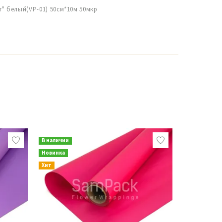
" белый(VP-01) 50см*10м 50мкр
В наличии
В наличии
Новинка
Новинка
Хит
Хит