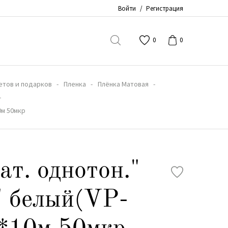
Войти
/
Регистрация
0
0
етов и подарков
Пленка
Плёнка Матовая
0м 50мкр
ат. однотон."
" белый(VP-