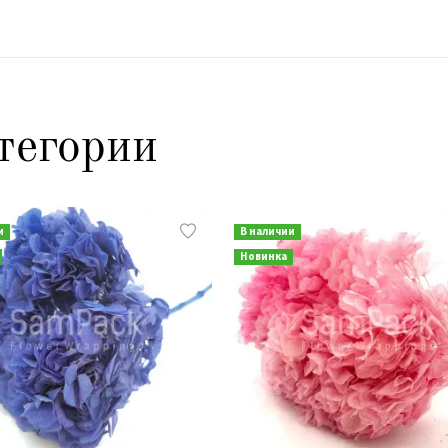
тегории
и
В наличии
Новинка