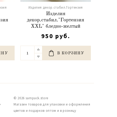
нзия
Изделия декор.стабил.Гортензия
Издели
Изделия
нзия
декор.стабил."Гортензия
декор
XXL" бледно-желтый
XXL
950 руб.
ИНУ
В КОРЗИНУ
© 2026 sampack.store
,
Магазин товаров для упаковки и оформления
цветов и подарков оптом и в розницу