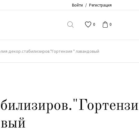
Войти
/
Регистрация
0
0
лия декор.стабилизиров."Гортензия " лавандовый
абилизиров."Гортенз
овый