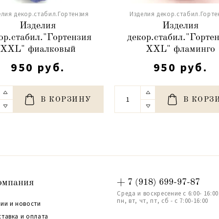
елия декор.стабил.Гортензия
Изделия декор.стабил.Горте
Изделия
Изделия
ор.стабил."Гортензия
декор.стабил."Горте
XXL" фиалковый
XXL" фламинго
950 руб.
950 руб.
В КОРЗИНУ
В КОРЗ
омпания
+ 7 (918) 699-97-87
Среда и воскресение с 6:00- 16:00
пн, вт, чт, пт, сб - с 7:00-16:00
ии и новости
ставка и оплата