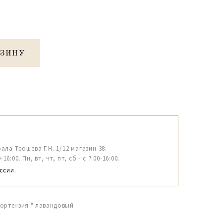
РЗИНУ
рала Трошева Г.Н. 1/12 магазин 38.
6:00. Пн, вт, чт, пт, сб - с 7:00-16:00.
ссии.
Гортензия " лавандовый