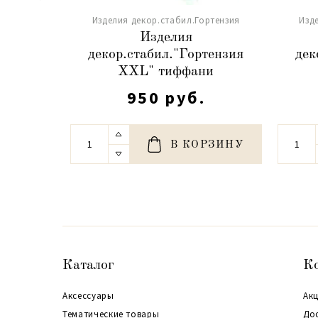
Изделия декор.стабил.Гортензия
Изд
Изделия
декор.стабил."Гортензия
дек
XXL" тиффани
950 руб.
В КОРЗИНУ
Каталог
К
Аксессуары
Акц
Тематические товары
До