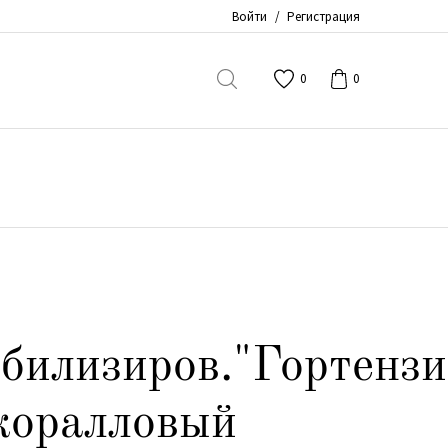
Войти
/
Регистрация
0
0
абилизиров."Гортенз
-коралловый