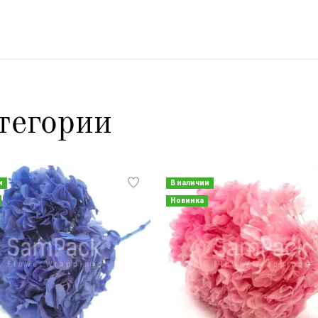
тегории
и
В наличии
Новинка