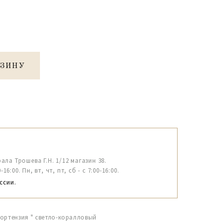
РЗИНУ
рала Трошева Г.Н. 1/12 магазин 38.
6:00. Пн, вт, чт, пт, сб - с 7:00-16:00.
ссии.
Гортензия " светло-коралловый