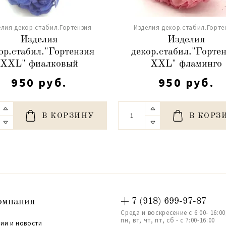
елия декор.стабил.Гортензия
Изделия декор.стабил.Горте
Изделия
Изделия
ор.стабил."Гортензия
декор.стабил."Горте
XXL" фиалковый
XXL" фламинго
950 руб.
950 руб.
В КОРЗИНУ
В КОРЗ
омпания
+ 7 (918) 699-97-87
Среда и воскресение с 6:00- 16:00
пн, вт, чт, пт, сб - с 7:00-16:00
ии и новости