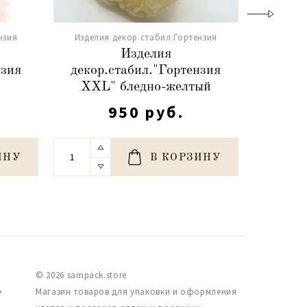
нзия
Изделия декор.стабил.Гортензия
Издели
Изделия
нзия
декор.стабил."Гортензия
декор
XXL" бледно-желтый
XXL
950 руб.
ИНУ
В КОРЗИНУ
© 2026 sampack.store
,
Магазин товаров для упаковки и оформления