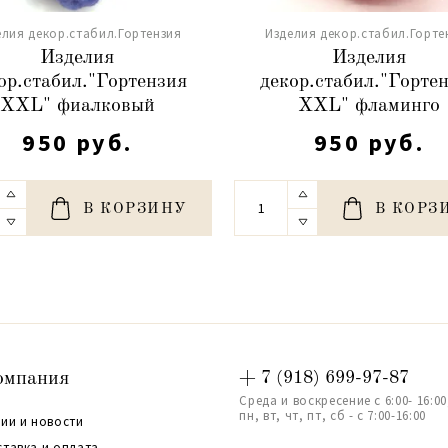
елия декор.стабил.Гортензия
Изделия декор.стабил.Горте
Изделия
Изделия
ор.стабил."Гортензия
декор.стабил."Горте
XXL" фиалковый
XXL" фламинго
950 руб.
950 руб.
В КОРЗИНУ
В КОРЗ
омпания
+ 7 (918) 699-97-87
Среда и воскресение с 6:00- 16:00
пн, вт, чт, пт, сб - с 7:00-16:00
ии и новости
ставка и оплата