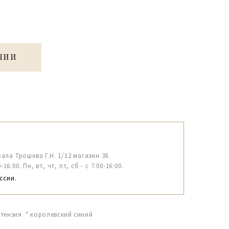
ЧИИ
рала Трошева Г.Н. 1/12 магазин 38.
6:00. Пн, вт, чт, пт, сб - с 7:00-16:00.
ссии.
ртензия " королевский синий