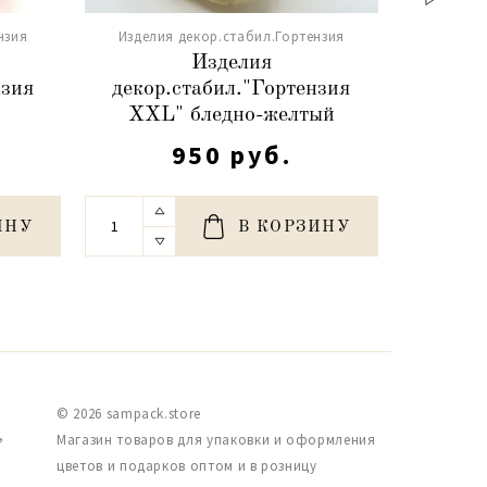
нзия
Изделия декор.стабил.Гортензия
Издели
Изделия
нзия
декор.стабил."Гортензия
декор
XXL" бледно-желтый
XXL
950 руб.
ИНУ
В КОРЗИНУ
© 2026 sampack.store
,
Магазин товаров для упаковки и оформления
цветов и подарков оптом и в розницу