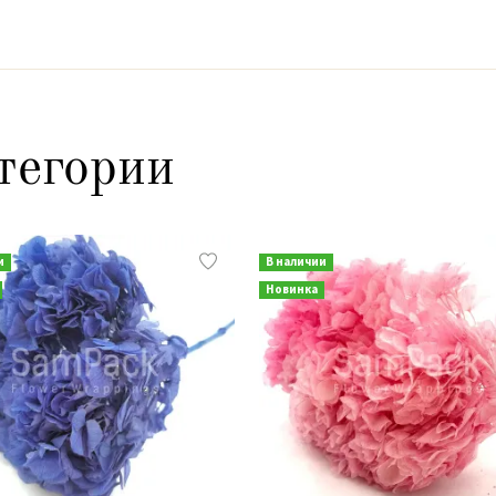
тегории
и
В наличии
Новинка