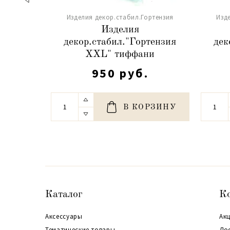
Изделия декор.стабил.Гортензия
Изд
Изделия
декор.стабил."Гортензия
дек
XXL" тиффани
950 руб.
В КОРЗИНУ
Каталог
К
Аксессуары
Акц
Тематические товары
До