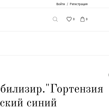
Войти
/
Регистрация
0
0
абилизир."Гортензия
вский синий