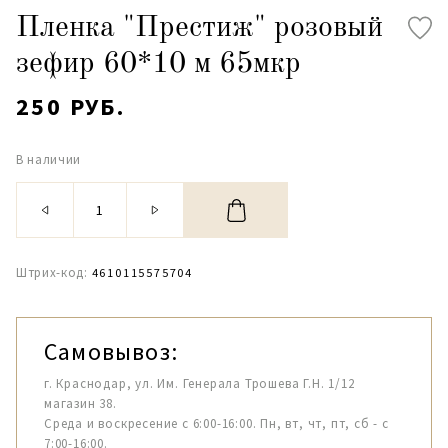
Пленка "Престиж" розовый
зефир 60*10 м 65мкр
250 РУБ.
В наличии
Штрих-код:
4610115575704
Самовывоз:
г. Краснодар, ул. Им. Генерала Трошева Г.Н. 1/12
магазин 38.
Среда и воскресение с 6:00-16:00. Пн, вт, чт, пт, сб - с
7:00-16:00.