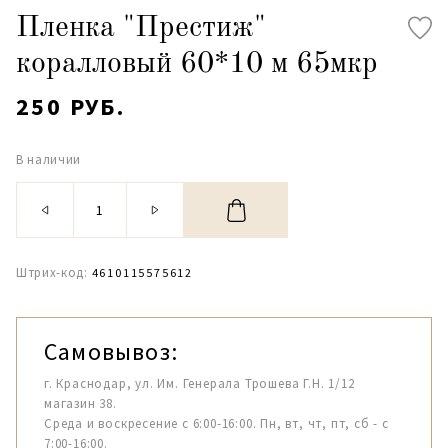
Пленка "Престиж"
коралловый 60*10 м 65мкр
250 РУБ.
В наличии
Штрих-код:
4610115575612
Самовывоз:
г. Краснодар, ул. Им. Генерала Трошева Г.Н. 1/12
магазин 38.
Среда и воскресение с 6:00-16:00. Пн, вт, чт, пт, сб - с
7:00-16:00.