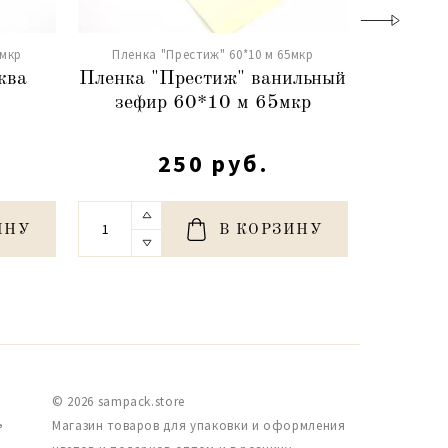
5мкр
Пленка "Престиж" 60*10 м 65мкр
Пленка
ква
Пленка "Престиж" ванильный
Пл
зефир 60*10 м 65мкр
персик
250 руб.
ИНУ
В КОРЗИНУ
© 2026 sampack.store
,
Магазин товаров для упаковки и оформления