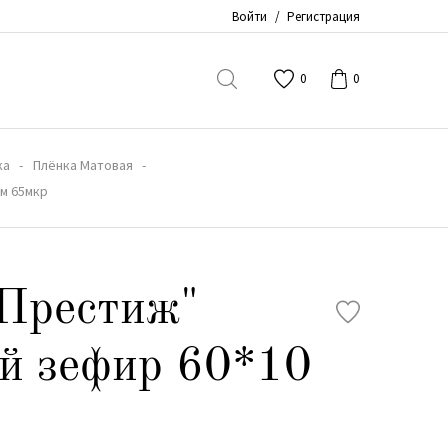
Войти
/
Регистрация
0
0
ка
Плёнка Матовая
м 65мкр
Престиж"
й зефир 60*10