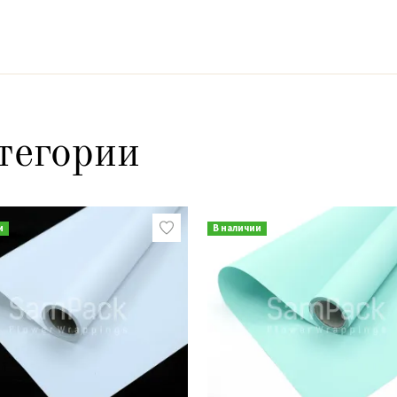
тегории
и
В наличии