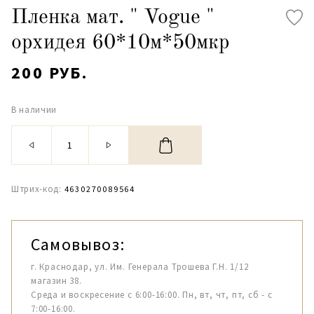
Пленка мат. " Vogue "
орхидея 60*10м*50мкр
200 РУБ.
В наличии
Штрих-код:
4630270089564
Самовывоз:
г. Краснодар, ул. Им. Генерала Трошева Г.Н. 1/12
магазин 38.
Среда и воскресение с 6:00-16:00. Пн, вт, чт, пт, сб - с
7:00-16:00.