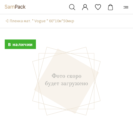
Пленка мат. " Vogue " 60*10м*50мкр
В наличии