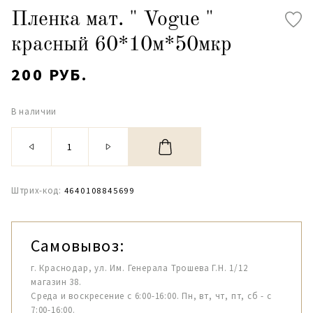
Пленка мат. " Vogue "
красный 60*10м*50мкр
200 РУБ.
В наличии
Штрих-код:
4640108845699
Самовывоз:
г. Краснодар, ул. Им. Генерала Трошева Г.Н. 1/12
магазин 38.
Среда и воскресение с 6:00-16:00. Пн, вт, чт, пт, сб - с
7:00-16:00.