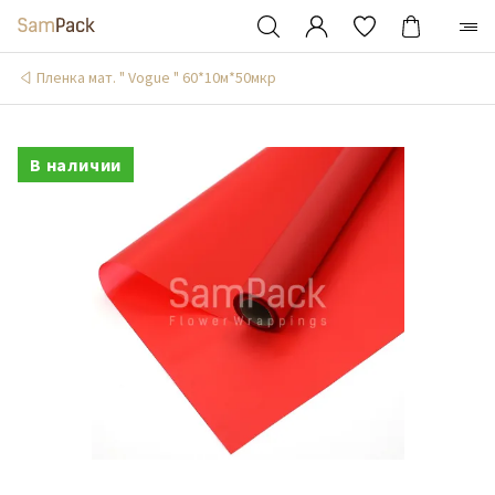
Пленка мат. " Vogue " 60*10м*50мкр
В наличии