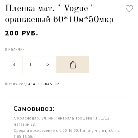
Пленка мат. " Vogue "
оранжевый 60*10м*50мкр
200 РУБ.
В наличии
Штрих-код:
4640108845682
Самовывоз:
г. Краснодар, ул. Им. Генерала Трошева Г.Н. 1/12
магазин 38.
Среда и воскресение с 6:00-16:00. Пн, вт, чт, пт, сб - с
7:00-16:00.