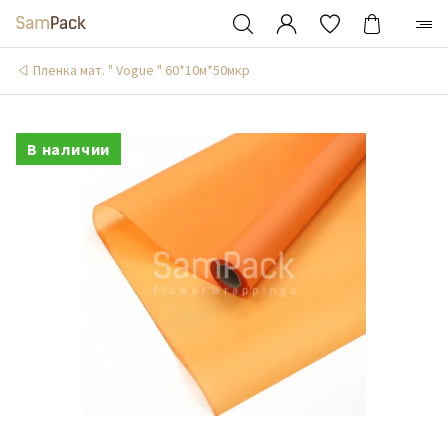
Пленка мат. " Vogue " 60*10м*50мкр
В наличии