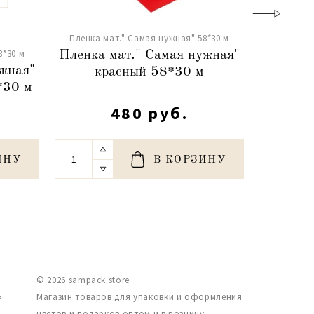
Пленка мат." Самая нужная" 58*30 м
8*30 м
Пленка м
Пленка мат." Самая нужная"
ужная"
Пленка 
красный 58*30 м
*30 м
си
480 руб.
ИНУ
В КОРЗИНУ
© 2026 sampack.store
,
Магазин товаров для упаковки и оформления
цветов и подарков оптом и в розницу