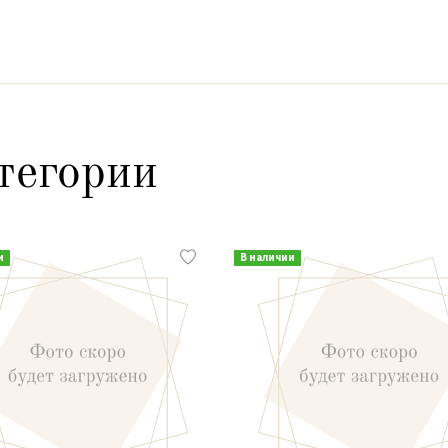
тегории
и
В наличии