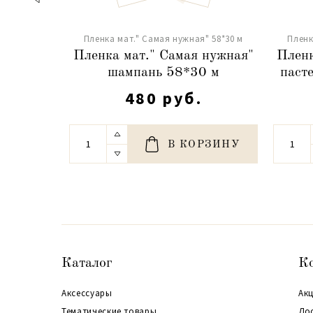
Пленка мат." Самая нужная" 58*30 м
Пленк
Пленка мат." Самая нужная"
Пленк
шампань 58*30 м
паст
480 руб.
В КОРЗИНУ
Каталог
К
Аксессуары
Акц
Тематические товары
До