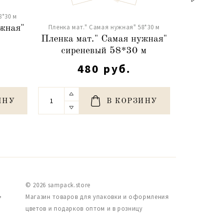
8*30 м
Пленка м
Пленка мат." Самая нужная" 58*30 м
ужная"
Пленка 
Пленка мат." Самая нужная"
б
сиреневый 58*30 м
480 руб.
ИНУ
В КОРЗИНУ
© 2026 sampack.store
,
Магазин товаров для упаковки и оформления
цветов и подарков оптом и в розницу