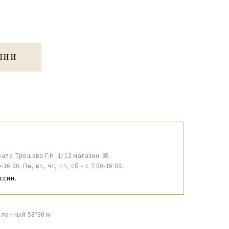
ЧИИ
рала Трошева Г.Н. 1/12 магазин 38.
6:00. Пн, вт, чт, пт, сб - с 7:00-16:00.
ссии.
олочный 58*30 м