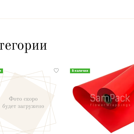
тегории
и
В наличии