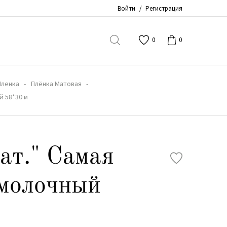
Войти
/
Регистрация
0
0
Пленка
Плёнка Матовая
й 58*30 м
ат." Самая
молочный