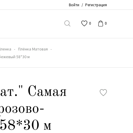
Войти
/
Регистрация
0
0
Пленка
Плёнка Матовая
-бежевый 58*30 м
ат." Самая
розово-
58*30 м