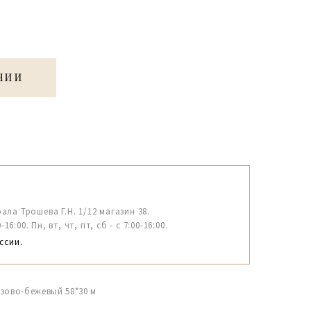
ЧИИ
рала Трошева Г.Н. 1/12 магазин 38.
6:00. Пн, вт, чт, пт, сб - с 7:00-16:00.
ссии.
озово-бежевый 58*30 м