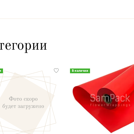
тегории
и
В наличии