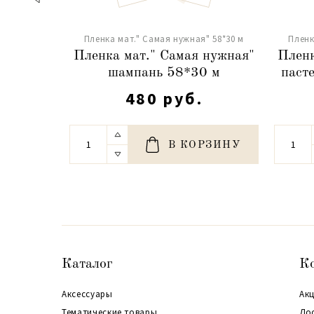
Пленка мат." Самая нужная" 58*30 м
Пленк
Пленка мат." Самая нужная"
Пленк
шампань 58*30 м
паст
480 руб.
В КОРЗИНУ
Каталог
К
Аксессуары
Акц
Тематические товары
До