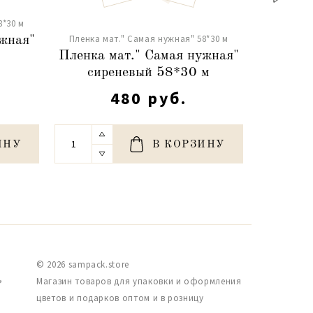
8*30 м
Пленка м
Пленка мат." Самая нужная" 58*30 м
ужная"
Пленка 
Пленка мат." Самая нужная"
б
сиреневый 58*30 м
480 руб.
ИНУ
В КОРЗИНУ
© 2026 sampack.store
,
Магазин товаров для упаковки и оформления
цветов и подарков оптом и в розницу