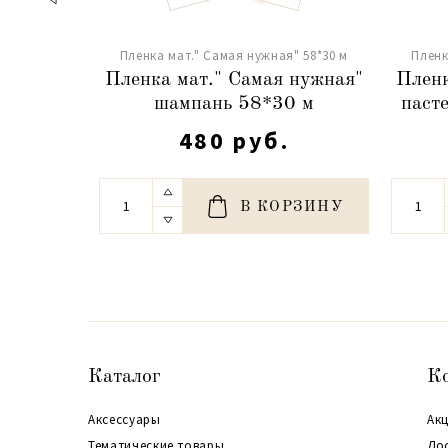
Пленка мат." Самая нужная" 58*30 м
Пленк
Пленка мат." Самая нужная"
Пленк
шампань 58*30 м
паст
480 руб.
В КОРЗИНУ
Каталог
К
Аксессуары
Акц
Тематические товары
До