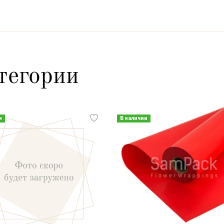
тегории
и
В наличии