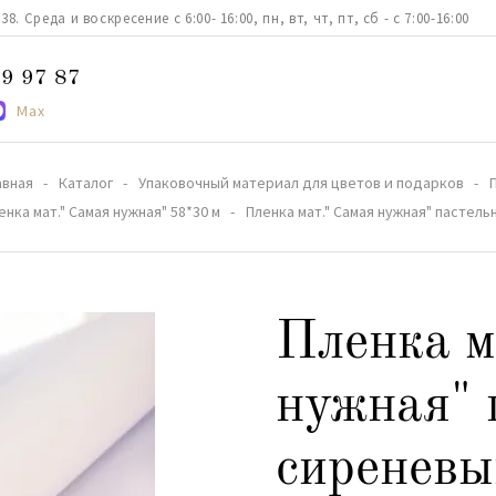
. Среда и воскресение с 6:00- 16:00, пн, вт, чт, пт, сб - с 7:00-16:00
9 97 87
Max
авная
Каталог
Упаковочный материал для цветов и подарков
енка мат." Самая нужная" 58*30 м
Пленка мат." Самая нужная" пастель
Пленка м
нужная" 
сиреневы