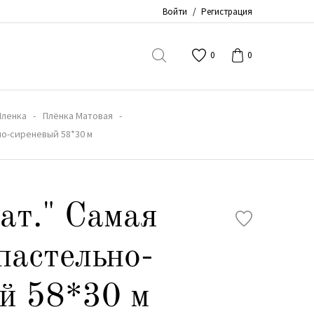
Войти
/
Регистрация
0
0
Пленка
Плёнка Матовая
но-сиреневый 58*30 м
ат." Самая
пастельно-
й 58*30 м