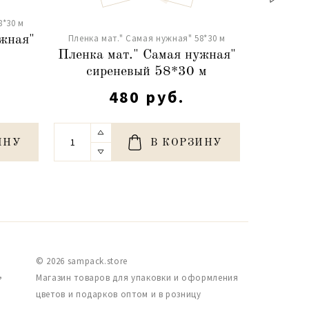
8*30 м
Пленка м
Пленка мат." Самая нужная" 58*30 м
ужная"
Пленка 
Пленка мат." Самая нужная"
б
сиреневый 58*30 м
480 руб.
ИНУ
В КОРЗИНУ
© 2026 sampack.store
,
Магазин товаров для упаковки и оформления
цветов и подарков оптом и в розницу