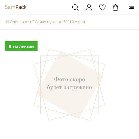
Пленка мат." Самая нужная" 58*10 м (sn)
В наличии