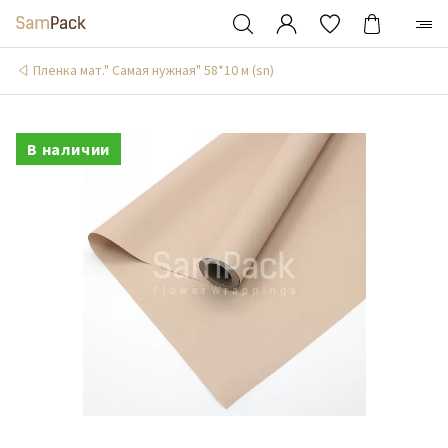
Пленка мат." Самая нужная" 58*10 м (sn)
В наличии