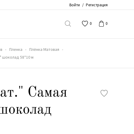
Войти
/
Регистрация
0
0
ов
Пленка
Плёнка Матовая
я" шоколад 58*10 м
ат." Самая
шоколад