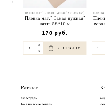
Пленка мат." Самая нужная" 58*10 м (sn)
Пленка 
Пленка мат." Самая нужная"
Пленк
латте 58*10 м
коро
170 руб.
В КОРЗИНУ
Каталог
К
Аксессуары
Акц
Тематические товары
До