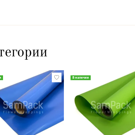
тегории
и
В наличии