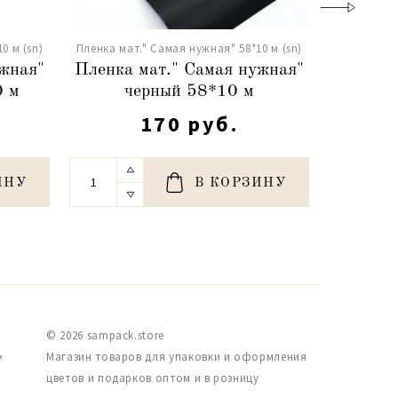
0 м (sn)
Пленка мат." Самая нужная" 58*10 м (sn)
Пленка мат
ужная"
Пленка мат." Самая нужная"
Пленка 
0 м
черный 58*10 м
ф
170 руб.
ИНУ
В КОРЗИНУ
© 2026 sampack.store
,
Магазин товаров для упаковки и оформления
цветов и подарков оптом и в розницу