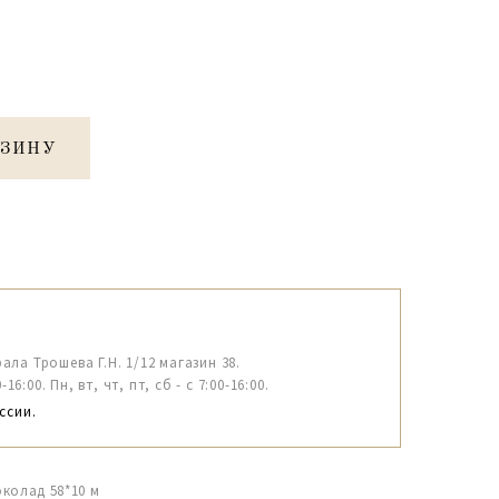
РЗИНУ
рала Трошева Г.Н. 1/12 магазин 38.
6:00. Пн, вт, чт, пт, сб - с 7:00-16:00.
ссии.
околад 58*10 м