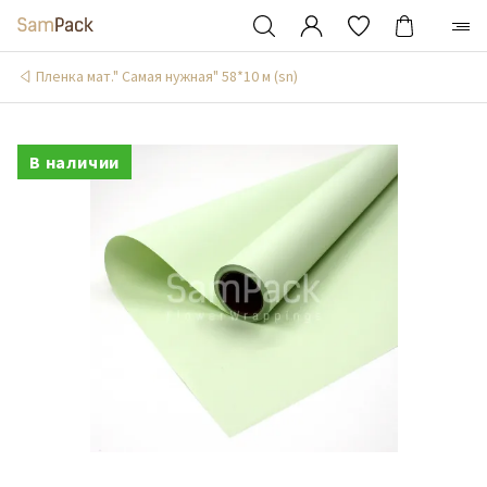
Пленка мат." Самая нужная" 58*10 м (sn)
В наличии