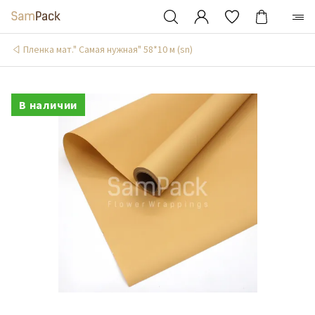
Пленка мат." Самая нужная" 58*10 м (sn)
В наличии