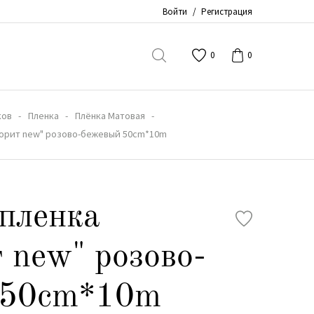
Войти
/
Регистрация
0
0
ков
Пленка
Плёнка Матовая
ворит new" розово-бежевый 50сm*10m
пленка
 new" розово-
 50сm*10m