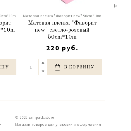
50сm*10m
Матовая пленка "Фаворит new" 50сm*10m
Матовая пл
орит
Матовая пленка "Фаворит
Матов
m*10m
new" светло-розовый
ne
50сm*10m
220 руб.
ИНУ
В КОРЗИНУ
© 2026 sampack.store
,
Магазин товаров для упаковки и оформления