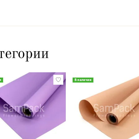
тегории
и
В наличии