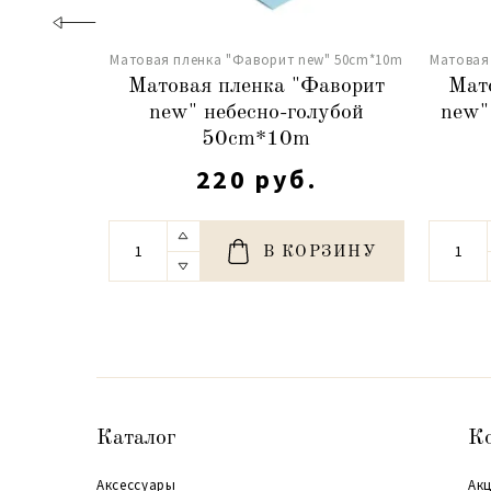
Матовая пленка "Фаворит new" 50сm*10m
Матовая
Матовая пленка "Фаворит
Мат
new" небесно-голубой
new"
50сm*10m
220 руб.
В КОРЗИНУ
Каталог
К
Аксессуары
Акц