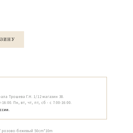
РЗИНУ
рала Трошева Г.Н. 1/12 магазин 38.
6:00. Пн, вт, чт, пт, сб - с 7:00-16:00.
ссии.
" розово-бежевый 50сm*10m