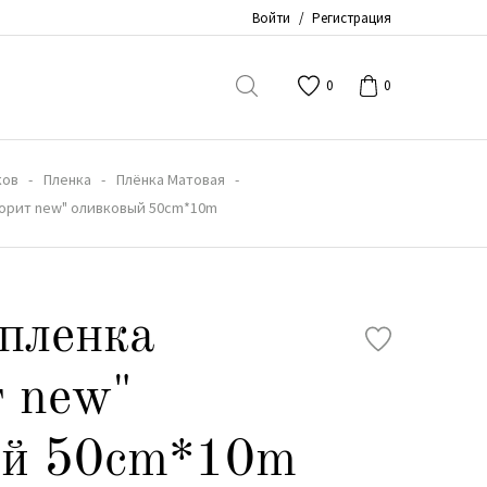
Войти
/
Регистрация
0
0
ков
Пленка
Плёнка Матовая
ворит new" оливковый 50сm*10m
пленка
 new"
ый 50сm*10m