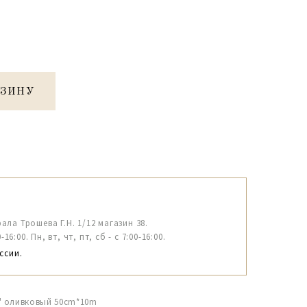
РЗИНУ
рала Трошева Г.Н. 1/12 магазин 38.
6:00. Пн, вт, чт, пт, сб - с 7:00-16:00.
ссии.
" оливковый 50сm*10m