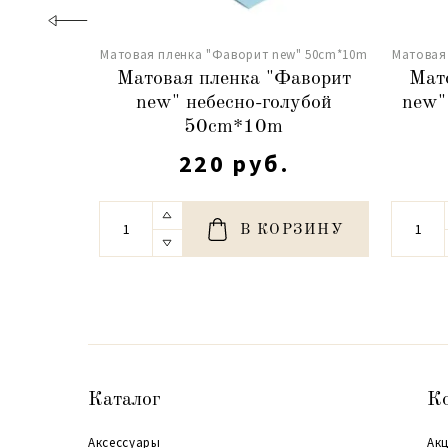
Матовая пленка "Фаворит new" 50сm*10m
Матовая
Матовая пленка "Фаворит
Мат
new" небесно-голубой
new"
50сm*10m
220 руб.
В КОРЗИНУ
Каталог
К
Аксессуары
Акц