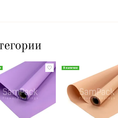
тегории
и
В наличии