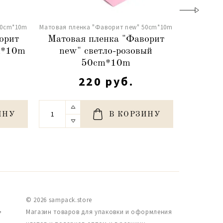
50сm*10m
Матовая пленка "Фаворит new" 50сm*10m
Матовая пл
орит
Матовая пленка "Фаворит
Матов
m*10m
new" светло-розовый
ne
50сm*10m
220 руб.
ИНУ
В КОРЗИНУ
© 2026 sampack.store
,
Магазин товаров для упаковки и оформления