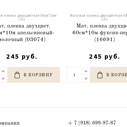
я пленка двухцветная 60см*10м
Матовая пленка двухцветная 6
(2c)
(2c)
т. пленка двухцвет.
Мат. пленка двухцв
м*10м апельсиновый-
60см*10м фуксия-пе
молочный (03074)
(16691)
245 руб.
245 руб.
В КОРЗИНУ
В КОРЗ
омпания
+ 7 (918) 699-97-87