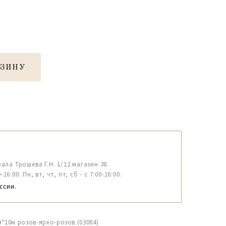
РЗИНУ
рала Трошева Г.Н. 1/12 магазин 38.
6:00. Пн, вт, чт, пт, сб - с 7:00-16:00.
ссии.
м*10м розов-ярко-розов.(03084)