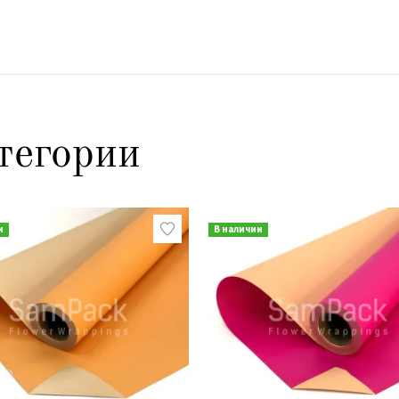
тегории
и
В наличии