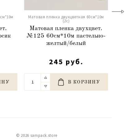
0см*10м
Матовая пленка двухцветная 60см*10м
Матовая п
(2c)
ет.
Матовая пленка двухцвет.
Матова
рсик
№125 60см*10м пастельно-
№063 6
желтый/белый
245 руб.
ИНУ
В КОРЗИНУ
© 2026 sampack.store