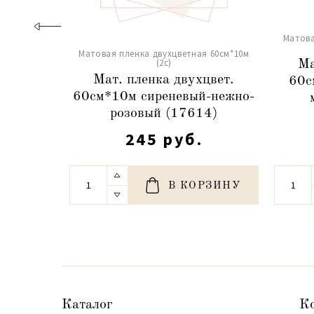
Матова
Матовая пленка двухцветная 60см*10м
(2c)
Ма
Мат. пленка двухцвет.
60с
60см*10м сиреневый-нежно-
розовый (17614)
245 руб.
В КОРЗИНУ
Каталог
К