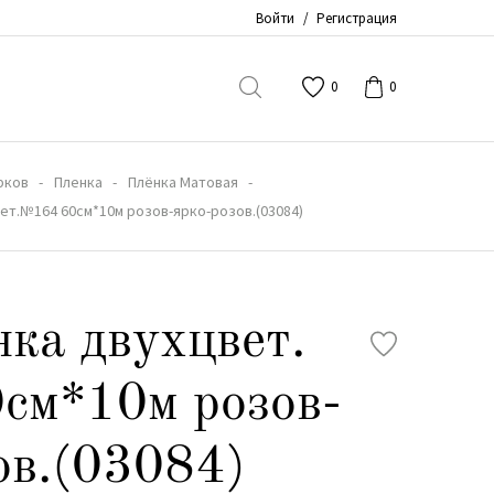
Войти
/
Регистрация
0
0
рков
Пленка
Плёнка Матовая
вет.№164 60см*10м розов-ярко-розов.(03084)
нка двухцвет.
см*10м розов-
ов.(03084)