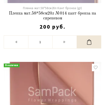
Пленка мат.58*58см20л Кант бронза (gr)
Пленка мат.58*58см20л №014 кант бронза на
сиреневом
200 руб.
В наличии