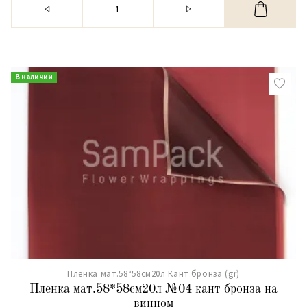
В наличии
Пленка мат.58*58см20л Кант бронза (gr)
Пленка мат.58*58см20л №04 кант бронза на
винном