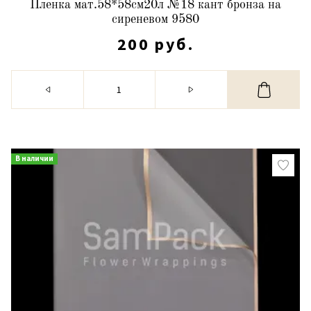
Пленка мат.58*58см20л №18 кант бронза на
сиреневом 9580
200 руб.
В наличии