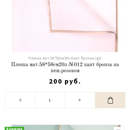
Пленка мат.58*58см20л Кант бронза (gr)
Пленка мат.58*58см20л №012 кант бронза на
неж.розовом
200 руб.
В наличии