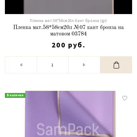
Пленка мат.58*58см20л Кант бронза (gr)
Пленка мат.58*58см20л №07 кант бронза на
матовом 03784
200 руб.
В наличии