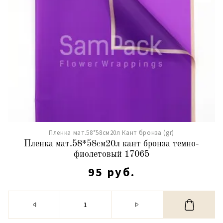
Пленка мат.58*58см20л Кант бронза (gr)
Пленка мат.58*58см20л кант бронза темно-
фиолетовый 17065
95 руб.