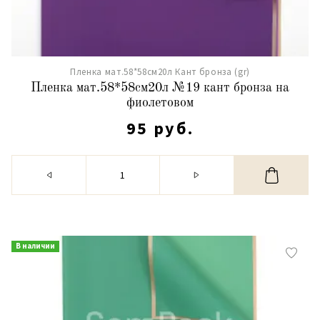
Пленка мат.58*58см20л Кант бронза (gr)
Пленка мат.58*58см20л №19 кант бронза на
фиолетовом
95 руб.
В наличии