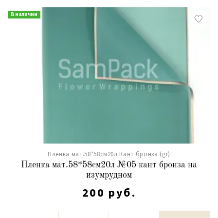
В наличии
Пленка мат.58*58см20л Кант бронза (gr)
Пленка мат.58*58см20л №05 кант бронза на
изумрудном
200 руб.