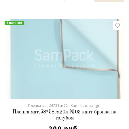
В наличии
Пленка мат.58*58см20л Кант бронза (gr)
Пленка мат.58*58см20л №03 кант бронза на
голубом
200 руб.