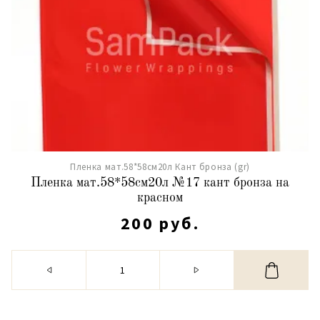
Пленка мат.58*58см20л Кант бронза (gr)
Пленка мат.58*58см20л №17 кант бронза на
красном
200 руб.