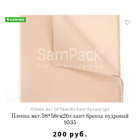
В наличии
Пленка мат.58*58см20л Кант бронза (gr)
Пленка мат.58*58см20л кант бронза пудровый
9535
200 руб.