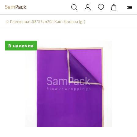
Пленка мат.58*58см20л Кант бронза (gr)
В наличии