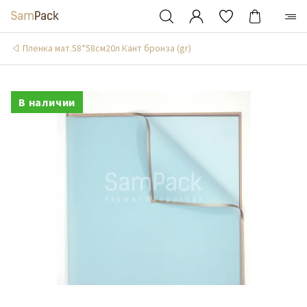
Пленка мат.58*58см20л Кант бронза (gr)
В наличии