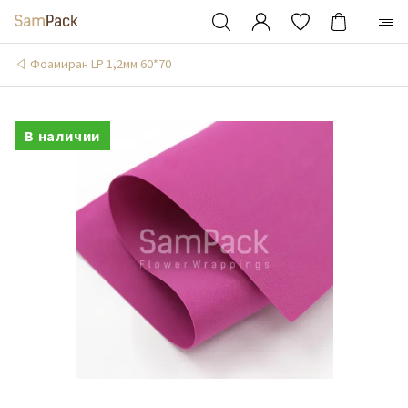
Фоамиран LP 1,2мм 60*70
В наличии