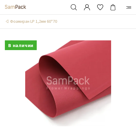
Фоамиран LP 1,2мм 60*70
В наличии