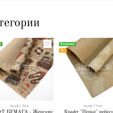
тегории
и
В наличии
Хит
Крафт 70см
Крафт 70см
Т БУМАГА - Женские
Крафт "Перья" небес