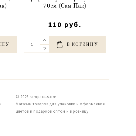
ак)
70см (Сам Пак)
посла
110 руб.
ИНУ
В КОРЗИНУ
© 2026 sampack.store
,
Магазин товаров для упаковки и оформления
цветов и подарков оптом и в розницу