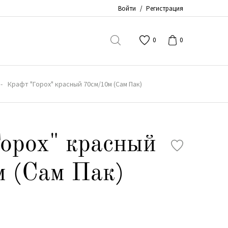
Войти
/
Регистрация
0
0
Крафт "Горох" красный 70см/10м (Сам Пак)
орох" красный
 (Сам Пак)